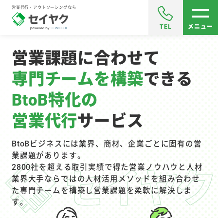
営業代行・アウトソーシングなら
TEL
メニュー
営業課題に合わせて
専門チームを構築
できる
BtoB特化の
営業代行
サービス
BtoBビジネスには業界、商材、企業ごとに固有の営
業課題があります。
2800社を超える取引実績で得た営業ノウハウと
人材
業界大手ならではの人材活用メソッドを組み合わせ
た
専門チームを構築し営業課題を柔軟に解決しま
す。